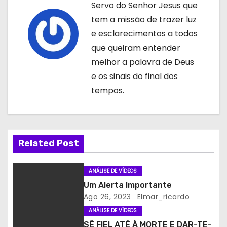
e
Servo do Senhor Jesus que
g
tem a missão de trazer luz
e esclarecimentos a todos
a
que queiram entender
ç
melhor a palavra de Deus
e os sinais do final dos
ã
tempos.
o
d
Related Post
e
a
ANÁLISE DE VÍDEOS
Um Alerta Importante
r
Ago 26, 2023
Elmar_ricardo
t
ANÁLISE DE VÍDEOS
SÊ FIEL ATÉ À MORTE E DAR-TE-