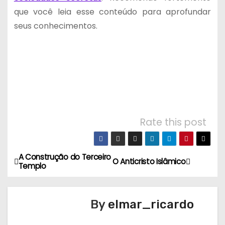
que você leia esse conteúdo para aprofundar
seus conhecimentos.
Rate this post
A Construção do Terceiro
N
O Anticristo Islâmico
Templo
a
v
By
elmar_ricardo