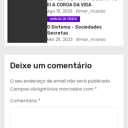
i
EI A COROA DA VIDA
Ago 13, 2023
Elmar_ricardo
g
ANÁLISE DE VÍDEOS
o
O Sistema – Sociedades
Secretas
s
Mai 25, 2023
Elmar_ricardo
Deixe um comentário
O seu endereço de email não será publicado.
Campos obrigatórios marcados com
*
Comentário
*