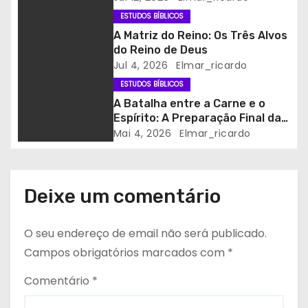
i
ESTUDOS BÍBLICOS
A Matriz do Reino: Os Três Alvos
g
do Reino de Deus
Jul 4, 2026
Elmar_ricardo
o
ESTUDOS BÍBLICOS
s
A Batalha entre a Carne e o
Espírito: A Preparação Final da
Igreja para o Arrebatamento
Mai 4, 2026
Elmar_ricardo
Deixe um comentário
O seu endereço de email não será publicado.
Campos obrigatórios marcados com
*
Comentário
*