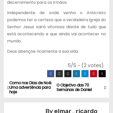
discernimento para os irmãos.
Independente de onde venha o Anticristo
podemos ter a certeza que a verdadeira igreja do
Senhor Jesus sairá vitoriosa diante de tudo que
está acontecendo e que ainda vai acontecer no
mundo.
Deus abençoe ricamente a sua vida.
5/5 - (2 votes)
Como nos Dias de Noé:
N
O Objetivo das 70
Uma advertência para
Semanas de Daniel
hoje
a
v
By
elmar_ricardo