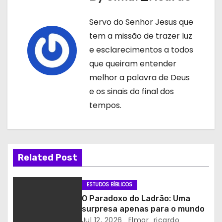
e
Servo do Senhor Jesus que
g
tem a missão de trazer luz
a
e esclarecimentos a todos
que queiram entender
ç
melhor a palavra de Deus
ã
e os sinais do final dos
tempos.
o
d
e
Related Post
a
ESTUDOS BÍBLICOS
r
O Paradoxo do Ladrão: Uma
surpresa apenas para o mundo
t
Jul 12, 2026
Elmar_ricardo