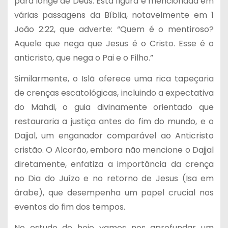
para longe de Deus. Esta figura é mencionada em
várias passagens da Bíblia, notavelmente em 1
João 2:22, que adverte: “Quem é o mentiroso?
Aquele que nega que Jesus é o Cristo. Esse é o
anticristo, que nega o Pai e o Filho.”
Similarmente, o Islã oferece uma rica tapeçaria
de crenças escatológicas, incluindo a expectativa
do Mahdi, o guia divinamente orientado que
restauraria a justiça antes do fim do mundo, e o
Dajjal, um enganador comparável ao Anticristo
cristão. O Alcorão, embora não mencione o Dajjal
diretamente, enfatiza a importância da crença
no Dia do Juízo e no retorno de Jesus (Isa em
árabe), que desempenha um papel crucial nos
eventos do fim dos tempos.
No estudo de hoje vamos nos aprofundar um