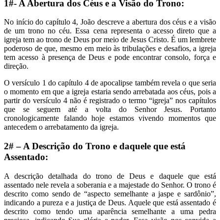
1#- A Abertura dos Céus e a Visão do Trono:
No início do capítulo 4, João descreve a abertura dos céus e a visão
de um trono no céu. Essa cena representa o acesso direto que a
igreja tem ao trono de Deus por meio de Jesus Cristo. É um lembrete
poderoso de que, mesmo em meio às tribulações e desafios, a igreja
tem acesso à presença de Deus e pode encontrar consolo, força e
direção.
O versículo 1 do capítulo 4 de apocalipse também revela o que seria
o momento em que a igreja estaria sendo arrebatada aos céus, pois a
partir do versículo 4 não é registrado o termo “igreja” nos capítulos
que se seguem até a volta do Senhor Jesus. Portanto
cronologicamente falando hoje estamos vivendo momentos que
antecedem o arrebatamento da igreja.
2# – A Descrição do Trono e daquele que está
Assentado:
A descrição detalhada do trono de Deus e daquele que está
assentado nele revela a soberania e a majestade do Senhor. O trono é
descrito como sendo de “aspecto semelhante a jaspe e sardônio”,
indicando a pureza e a justiça de Deus. Aquele que está assentado é
descrito como tendo uma aparência semelhante a uma pedra