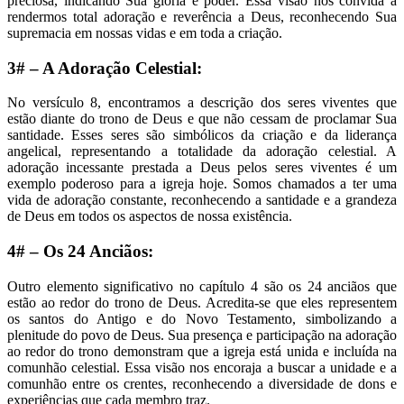
preciosa, indicando Sua glória e poder. Essa visão nos convida a
rendermos total adoração e reverência a Deus, reconhecendo Sua
supremacia em nossas vidas e em toda a criação.
3# – A Adoração Celestial:
No versículo 8, encontramos a descrição dos seres viventes que
estão diante do trono de Deus e que não cessam de proclamar Sua
santidade. Esses seres são simbólicos da criação e da liderança
angelical, representando a totalidade da adoração celestial. A
adoração incessante prestada a Deus pelos seres viventes é um
exemplo poderoso para a igreja hoje. Somos chamados a ter uma
vida de adoração constante, reconhecendo a santidade e a grandeza
de Deus em todos os aspectos de nossa existência.
4# – Os 24 Anciãos:
Outro elemento significativo no capítulo 4 são os 24 anciãos que
estão ao redor do trono de Deus. Acredita-se que eles representem
os santos do Antigo e do Novo Testamento, simbolizando a
plenitude do povo de Deus. Sua presença e participação na adoração
ao redor do trono demonstram que a igreja está unida e incluída na
comunhão celestial. Essa visão nos encoraja a buscar a unidade e a
comunhão entre os crentes, reconhecendo a diversidade de dons e
experiências que cada membro traz.