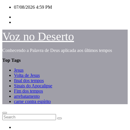
Skip
07/08/2026
4:59 PM
to
content
Voz no Deserto
Conhecendo a Palavra de Deus aplicada aos últimos tempos
Top Tags
Jesus
Volta de Jesus
final dos tempos
Sinais do Apocalipse
Fim dos tempos
arrebatamento
carne contra espírito