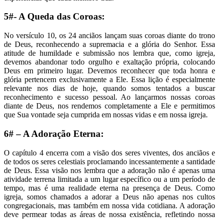
5#- A Queda das Coroas:
No versículo 10, os 24 anciãos lançam suas coroas diante do trono
de Deus, reconhecendo a supremacia e a glória do Senhor. Essa
atitude de humildade e submissão nos lembra que, como igreja,
devemos abandonar todo orgulho e exaltação própria, colocando
Deus em primeiro lugar. Devemos reconhecer que toda honra e
glória pertencem exclusivamente a Ele. Essa lição é especialmente
relevante nos dias de hoje, quando somos tentados a buscar
reconhecimento e sucesso pessoal. Ao lançarmos nossas coroas
diante de Deus, nos rendemos completamente a Ele e permitimos
que Sua vontade seja cumprida em nossas vidas e em nossa igreja.
6# – A Adoração Eterna:
O capítulo 4 encerra com a visão dos seres viventes, dos anciãos e
de todos os seres celestiais proclamando incessantemente a santidade
de Deus. Essa visão nos lembra que a adoração não é apenas uma
atividade terrena limitada a um lugar específico ou a um período de
tempo, mas é uma realidade eterna na presença de Deus. Como
igreja, somos chamados a adorar a Deus não apenas nos cultos
congregacionais, mas também em nossa vida cotidiana. A adoração
deve permear todas as áreas de nossa existência, refletindo nossa