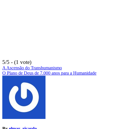
5/5 - (1 vote)
Navegação
A Ascensão do Transhumanismo
O Plano de Deus de 7.000 anos para a Humanidade
de
artigos
By
elmar_ricardo