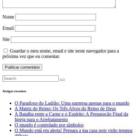
Nome
Email
Site
Guardar o meu nome, email e site neste navegador para a
próxima vez que eu comentar.
Artigos recentes
O Paradoxo do Ladrão: Uma surpresa apenas para o mundo
A Matriz do Reino: Os Três Alvos do Reino de Deus
A Batalha entre a Carne e o Espírito: A Preparação Final da
Igreja para o Arrebatamento
O mundo é controlado por símbolos
O Mundo está em alerta! Prepara a tua casa pois virão tempos
difíceis.