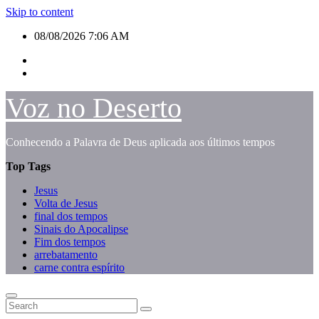
Skip to content
08/08/2026
7:06 AM
Voz no Deserto
Conhecendo a Palavra de Deus aplicada aos últimos tempos
Top Tags
Jesus
Volta de Jesus
final dos tempos
Sinais do Apocalipse
Fim dos tempos
arrebatamento
carne contra espírito