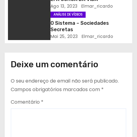
Ago 13, 2023
Elmar_ricardo
g
ANÁLISE DE VÍDEOS
o
O Sistema – Sociedades
Secretas
s
Mai 25, 2023
Elmar_ricardo
Deixe um comentário
O seu endereço de email não será publicado.
Campos obrigatórios marcados com
*
Comentário
*