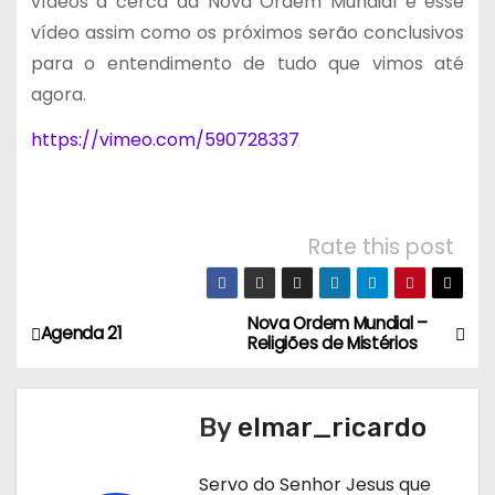
vídeos a cerca da Nova Ordem Mundial e esse
vídeo assim como os próximos serão conclusivos
para o entendimento de tudo que vimos até
agora.
https://vimeo.com/590728337
Rate this post
Nova Ordem Mundial –
N
Agenda 21
Religiões de Mistérios
a
v
By
elmar_ricardo
e
Servo do Senhor Jesus que