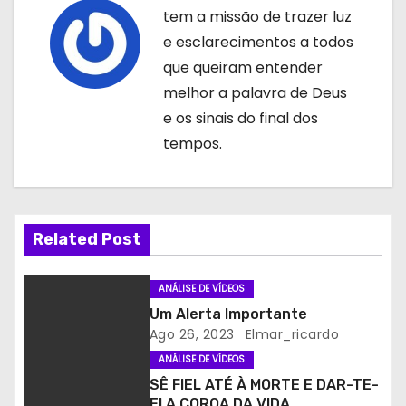
g
tem a missão de trazer luz
e esclarecimentos a todos
a
que queiram entender
ç
melhor a palavra de Deus
e os sinais do final dos
ã
tempos.
o
d
Related Post
e
a
ANÁLISE DE VÍDEOS
Um Alerta Importante
r
Ago 26, 2023
Elmar_ricardo
t
ANÁLISE DE VÍDEOS
SÊ FIEL ATÉ À MORTE E DAR-TE-
i
EI A COROA DA VIDA