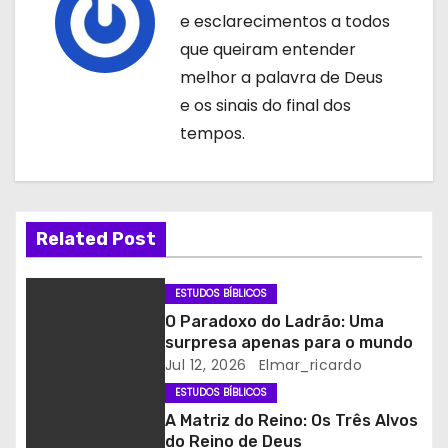
a
e esclarecimentos a todos
que queiram entender
ç
melhor a palavra de Deus
ã
e os sinais do final dos
tempos.
o
d
e
Related Post
a
ESTUDOS BÍBLICOS
r
O Paradoxo do Ladrão: Uma
surpresa apenas para o mundo
t
Jul 12, 2026
Elmar_ricardo
i
ESTUDOS BÍBLICOS
A Matriz do Reino: Os Três Alvos
g
do Reino de Deus