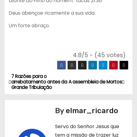
diante do Filho do homem.”
Lucas 21:36
Deus abençoe ricamente a sua vida.
Um forte abraço.
4.8/5 - (45 votes)
7 Razões para o
N
arrebatamento antes da
A assembleia de Mortos
Grande Tribulação
a
v
By
elmar_ricardo
e
Servo do Senhor Jesus que
g
tem a missão de trazer luz