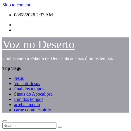
Skip to content
08/08/2026
2:33 AM
Voz no Deserto
Conhecendo a Palavra de Deus aplicada aos últimos tempos
Top Tags
Jesus
Volta de Jesus
final dos tempos
Sinais do Apocalipse
Fim dos tempos
arrebatamento
carne contra espírito