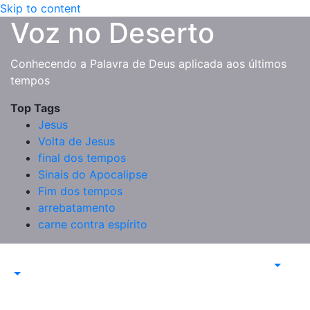
Skip to content
Voz no Deserto
Conhecendo a Palavra de Deus aplicada aos últimos
tempos
Top Tags
Jesus
Volta de Jesus
final dos tempos
Sinais do Apocalipse
Fim dos tempos
arrebatamento
carne contra espírito