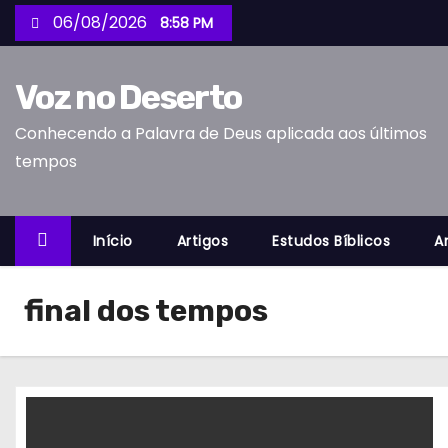
S
06/08/2026
8:58 PM
k
i
Voz no Deserto
p
t
Conhecendo a Palavra de Deus aplicada aos últimos
o
tempos
c
o
n
Início
Artigos
Estudos Bíblicos
A
t
e
final dos tempos
n
t